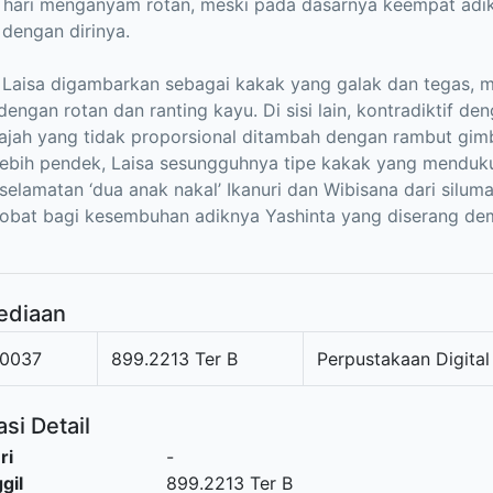
hari menganyam rotan, meski pada dasarnya keempat adik-
dengan dirinya.
i Laisa digambarkan sebagai kakak yang galak dan tegas, 
dengan rotan dan ranting kayu. Di sisi lain, kontradiktif de
ajah yang tidak proporsional ditambah dengan rambut gimb
lebih pendek, Laisa sesungguhnya tipe kakak yang menduku
selamatan ‘dua anak nakal’ Ikanuri dan Wibisana dari silu
 obat bagi kesembuhan adiknya Yashinta yang diserang de
ediaan
0037
899.2213 Ter B
Perpustakaan Digital
si Detail
ri
-
gil
899.2213 Ter B