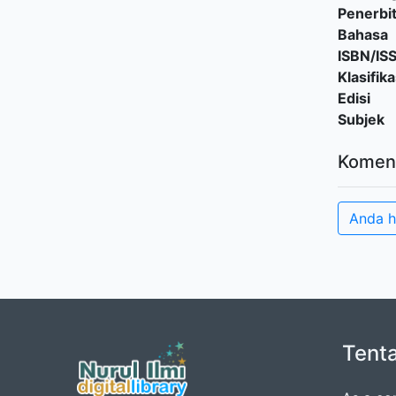
Penerbi
Bahasa
ISBN/IS
Klasifika
Edisi
Subjek
Komen
Anda h
Tent