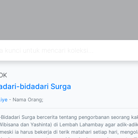
OK
adari-bidadari Surga
Liye
- Nama Orang;
-Bidadari Surga bercerita tentang pengorbanan seorang kak
 Wibisana dan Yashinta) di Lembah Lahambay agar adik-adi
meski ia harus bekerja di terik matahari setiap hari, mengol