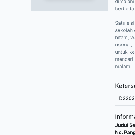
dimalam 
berbeda 
Satu sis
sekolah 
hitam, w
normal, 
untuk ke
mencari
malam.
Keters
D2203
Informa
Judul Se
No. Pang