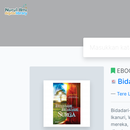
EBO
Bid
Tere 
Bidadari
Ikanuri,
mereka, 