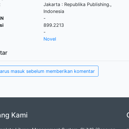
t
Jakarta
:
Republika Publishing
.,
Indonesia
SN
-
si
899.2213
-
Novel
tar
arus masuk sebelum memberikan komentar
ang Kami